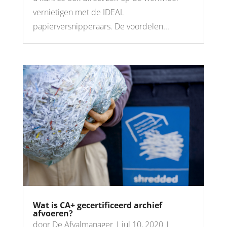
vernietigen met de IDEAL
papierversnipperaars. De voordelen...
Wat is CA+ gecertificeerd archief
afvoeren?
door
De Afvalmanager
|
jul 10, 2020
|